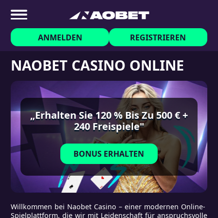
ANMELDEN
REGISTRIEREN
NAOBET CASINO ONLINE
„Erhalten Sie 120 % Bis Zu 500 € +
240 Freispiele"
BONUS ERHALTEN
Willkommen bei Naobet Casino – einer modernen Online-
Spielplattform, die wir mit Leidenschaft für anspruchsvolle