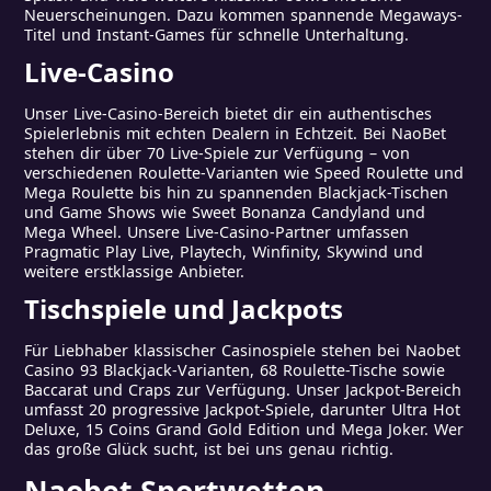
Neuerscheinungen. Dazu kommen spannende Megaways-
Titel und Instant-Games für schnelle Unterhaltung.
Live-Casino
Unser Live-Casino-Bereich bietet dir ein authentisches
Spielerlebnis mit echten Dealern in Echtzeit. Bei NaoBet
stehen dir über 70 Live-Spiele zur Verfügung – von
verschiedenen Roulette-Varianten wie Speed Roulette und
Mega Roulette bis hin zu spannenden Blackjack-Tischen
und Game Shows wie Sweet Bonanza Candyland und
Mega Wheel. Unsere Live-Casino-Partner umfassen
Pragmatic Play Live, Playtech, Winfinity, Skywind und
weitere erstklassige Anbieter.
Tischspiele und Jackpots
Für Liebhaber klassischer Casinospiele stehen bei Naobet
Casino 93 Blackjack-Varianten, 68 Roulette-Tische sowie
Baccarat und Craps zur Verfügung. Unser Jackpot-Bereich
umfasst 20 progressive Jackpot-Spiele, darunter Ultra Hot
Deluxe, 15 Coins Grand Gold Edition und Mega Joker. Wer
das große Glück sucht, ist bei uns genau richtig.