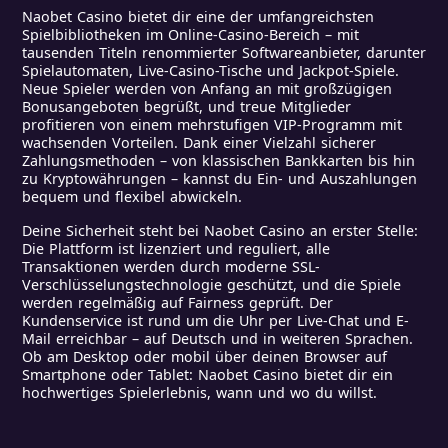
Naobet Casino bietet dir eine der umfangreichsten
Spielbibliotheken im Online-Casino-Bereich – mit
tausenden Titeln renommierter Softwareanbieter, darunter
Spielautomaten, Live-Casino-Tische und Jackpot-Spiele.
Neue Spieler werden von Anfang an mit großzügigen
Bonusangeboten begrüßt, und treue Mitglieder
profitieren von einem mehrstufigen VIP-Programm mit
wachsenden Vorteilen. Dank einer Vielzahl sicherer
Zahlungsmethoden – von klassischen Bankkarten bis hin
zu Kryptowährungen – kannst du Ein- und Auszahlungen
bequem und flexibel abwickeln.
Deine Sicherheit steht bei Naobet Casino an erster Stelle:
Die Plattform ist lizenziert und reguliert, alle
Transaktionen werden durch moderne SSL-
Verschlüsselungstechnologie geschützt, und die Spiele
werden regelmäßig auf Fairness geprüft. Der
Kundenservice ist rund um die Uhr per Live-Chat und E-
Mail erreichbar – auf Deutsch und in weiteren Sprachen.
Ob am Desktop oder mobil über deinen Browser auf
Smartphone oder Tablet: Naobet Casino bietet dir ein
hochwertiges Spielerlebnis, wann und wo du willst.