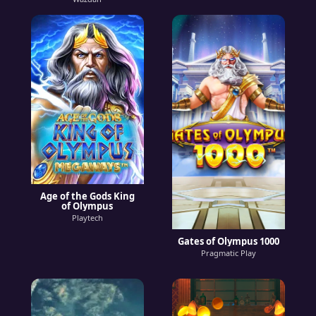
Age of the Gods King
of Olympus
Playtech
Gates of Olympus 1000
Pragmatic Play