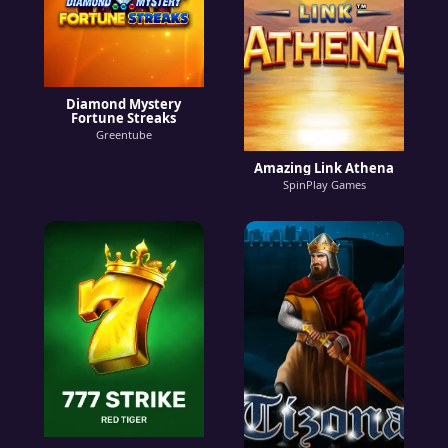
Diamond Mystery
Fortune Streaks
Greentube
Amazing Link Athena
SpinPlay Games