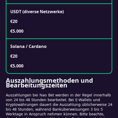
USDT (diverse Netzwerke)
€20
€5.000
Solana / Cardano
€20
€5.000
Auszahlungsmethoden und
Bearbeitungszeiten
Auszahlungen bei Nao Bet werden in der Regel innerhalb
von 24 bis 48 Stunden bearbeitet. Bei E-Wallets und
Kryptowährungen dauert die Auszahlung üblicherweise 24
bis 48 Stunden, während Banküberweisungen 3 bis 5
Werktage in Anspruch nehmen können. Bitte beachte,